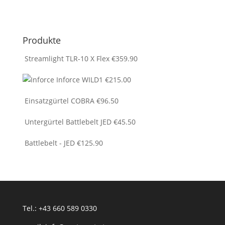
Produkte
Streamlight TLR-10 X Flex
€
359.90
Inforce WILD1
€
215.00
Einsatzgürtel COBRA
€
96.50
Untergürtel Battlebelt JED
€
45.50
Battlebelt - JED
€
125.90
Tel.: +43 660 589 0330