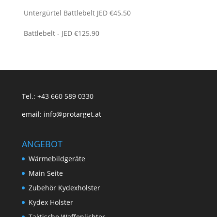
Untergürtel Battlebelt JED
€
45.50
Battlebelt - JED
€
125.90
Tel.: +43 660 589 0330
email:
info@protarget.at
ANGEBOT
Wärmebildgeräte
Main Seite
Zubehör Kydexholster
Kydex Holster
Taktische Waffenlichter